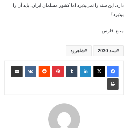
دارد، این سند را نمی‌پذیرد اما کشور مسلمان ایران، باید آن را
بپذیرد؟!
منبع: فارس
سند 2030
شاهرود
لینکدین
‫تامبلر
‫پین‌ترست
‫رددیت
‫VKontakte
رایانامه
چاپ