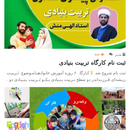
مدیر
۰
۸۸۶
ثبت نام کارگاه تربیت بنیادی
ثبت نام شروع شد
کـارگاہ‌ ۶ روزه آموزش خانوادهبـا‌مـوضوع: تَـربیـت‌‌
ریـشه‌ای‌ فَـرزنـداندر‌ دو سطح‌ تـربیت‌ بـنـیادی‌ یـک‌و تَــربیت‌ بـنـیـادی‌ دو…